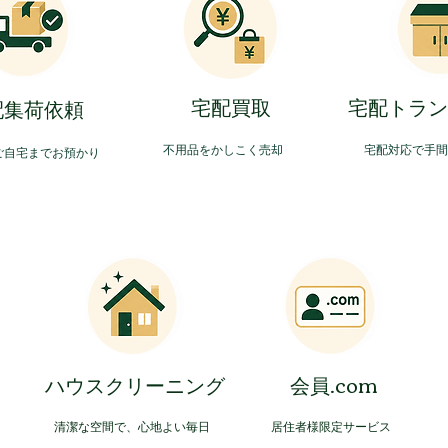
​宅配買取
​宅配トラ
配集荷依頼
​不用品をかしこく売却
​宅配対応で手
ご自宅までお預かり
​ハウスクリーニング
​会員.com
​清潔な空間で、心地よい毎日
​居住者様限定サービス