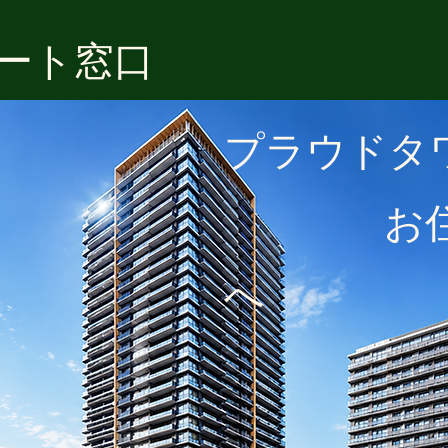
ポート窓口
プラウドタ
​ お住
へ